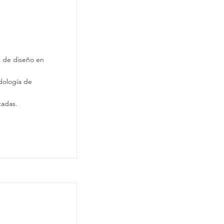
omponentes
s de diseño en
dología de
tadas.
cción