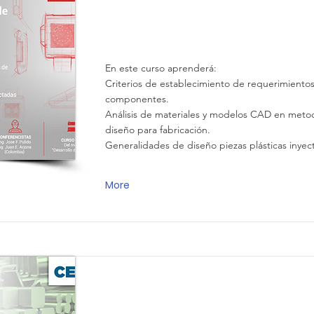
Diseño y prototipado 3D de c
plásticos
En este curso aprenderá:
Criterios de establecimiento de requerimiento
componentes.
Análisis de materiales y modelos CAD en meto
diseño para fabricación.
Generalidades de diseño piezas plásticas inyec
More
Materiales para moldes de inye