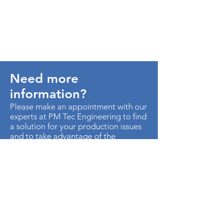
Need more
information?
Please make an appointment with our
experts at PM Tec Engineering to find
a solution for your production issues
and to take advantage of the
potential in your production plant.
> Contact us
AU. MED KM 3.5 CTO EMP
METROPOLITANO ED CEN OF B-50