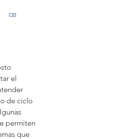
CEI
osto
tar el
entender
po de ciclo
algunas
e permiten
 temas que