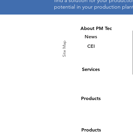
find a solution for your producti
potential in your production plan
About PM Tec
News
Site Map
CEI
Services
Products
Products