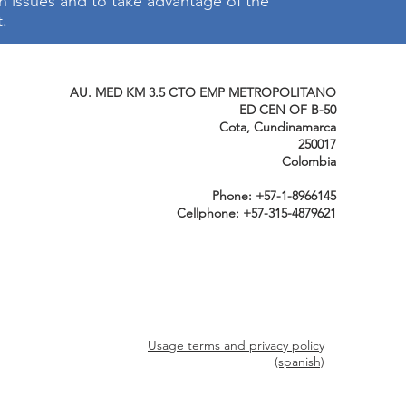
on issues and to take advantage of the
t.
AU. MED KM 3.5 CTO EMP METROPOLITANO
ED CEN OF B-50
Cota, Cundinamarca
250017
Colombia
Phone: +57-1-8966145
Cellphone: +57-315-4879621
Usage terms and privacy policy
(spanish)