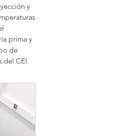
nyección y
emperaturas
el
ia prima y
mpo de
s del CEI.