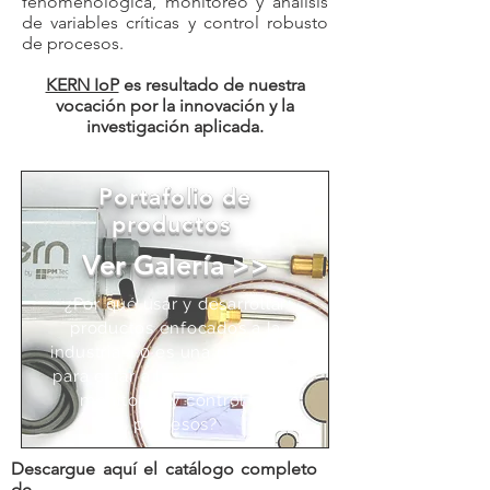
fenomenológica, monitoreo y análisis
de variables críticas y control robusto
de procesos.
KERN IoP
es resultado de nuestra
vocación por la innovación y la
investigación aplicada.
Portafolio de
productos
Ver Galería >>
¿Por qué usar y desarrollar
productos enfocados a la
industria 4.0 es una necesidad
para estar a la vanguardia del
monitoreo y control de
procesos?
Descargue aquí el catálogo completo
de