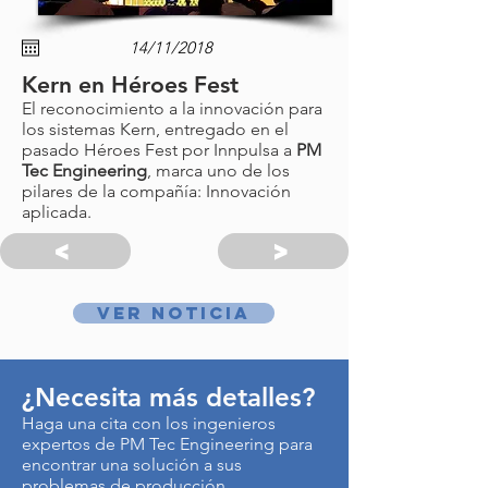
Kern en Héroes Fest
El reconocimiento a la innovación para
los sistemas Kern, entregado en el
pasado Héroes Fest por Innpulsa a
PM
Tec Engineering
, marca uno de los
pilares de la compañía: Innovación
aplicada.
<
>
Ver noticia
¿Necesita más detalles?
Haga una cita con los ingenieros
expertos de PM Tec Engineering para
encontrar una solución a sus
problemas de producción.