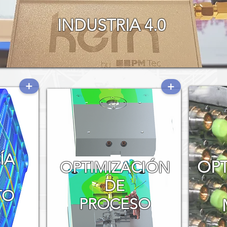
INDUSTRIA 4.0
+
+
ÍA
OPT
​OPTIMIZACIÓN
DE
TO
PROCESO