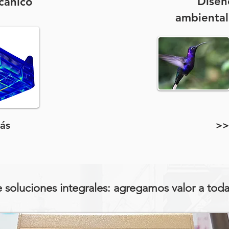
Diseñ
cánico
ambiental
ás
>>
 soluciones integrales: agregamos valor a tod