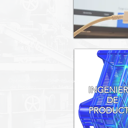
Ingeniería
Industria
de
4.0
Producto
Optimización
Optimización
de Proceso
de Molde
INGENIER
DE
PRODUC