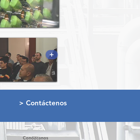
+
> Contáctenos
Conózcanos