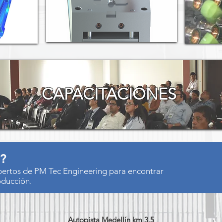
CAPACITACIONES
s?
xpertos de PM Tec Engineering para encontrar
oducción.
Autopista Medellín km 3.5