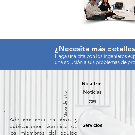
¿Necesita más detalle
Haga una cita con los ingenieros e
una solución a sus problemas de pr
Nosotros
Noticias
Mapa del sitio
CEI
Adquiera
aquí
los libros y
Servicios
publicaciones científicas de
los miembros del equipo