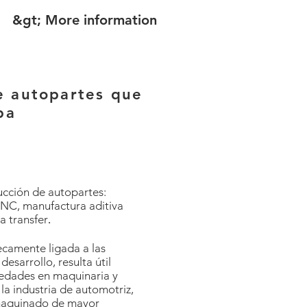
&gt; More information
e autopartes que
pa
ucción de autopartes:
CNC, manufactura aditiva
a transfer
.
secamente ligada a las
esarrollo, resulta útil
vedades en maquinaria y
la industria de automotriz,
 maquinado de mayor