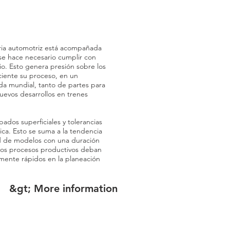
stria automotriz está acompañada
se hace necesario cumplir con
io. Esto genera presión sobre los
ciente su proceso, en un
a mundial, tanto de partes para
evos desarrollos en trenes
ados superficiales y tolerancias
ca. Esto se suma a la tendencia
ad de modelos con una duración
los procesos productivos deban
amente rápidos en la planeación
&gt; More information