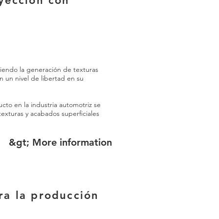
yección con
tiendo la generación de texturas
n un nivel de libertad en su
ucto en la industria automotriz se
xturas y acabados superficiales
&gt; More information
ra la producción