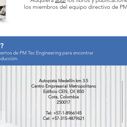
Adquiera
aquí
los libros y publicacione
los miembros del equipo directivo de P
s?
xpertos de PM Tec Engineering para encontrar
oducción.
Autopista Medellín km 3.5
Centro Empresarial Metropolitano
Edificio CEN, Of. B50
Cota, Colombia
250017
Tel: +57-1-8966145
Cel: +57-315-4879621