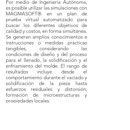
Por medio de Ingeniería Autónoma,
es posible utilizar las simulaciones con
MAGMASOFT® en un plan de
prueba virtual automatizado para
buscar los diferentes objetivos de
calidad y costos, en forma simultánea.
Se generan amplios conocimientos e
instrucciones o medidas prácticas
tangibles, considerando las
condiciones de diseño y del proceso
para el llenado, la solidificación y el
enfriamiento del molde. El rango de
resultados incluye desde el
comportamiento durante el vaciado y
solidificación de la pieza hasta
esfuerzos residuales y distorsión,
formación de microestructuras y
propiedades locales.
El software se comercializa en su
versión estándar al cual se le agregan
diferentes módulos dependiendo de
las necesidades del cliente (Steel-
Stress-Core&Mold + TT).