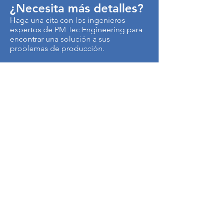
¿Necesita más detalles?
Haga una cita con los ingenieros
expertos de PM Tec Engineering para
encontrar una solución a sus
problemas de producción.
> Contáctenos
Autopista Medellín km 3.5
Centro Empresarial Metropolitano
Edificio CEN, Of. B50
Cota, Colombia
250017
Tel:
+57-1-8966145
Cel:
+57-315-4879621
Términos de uso y Política de Privacidad