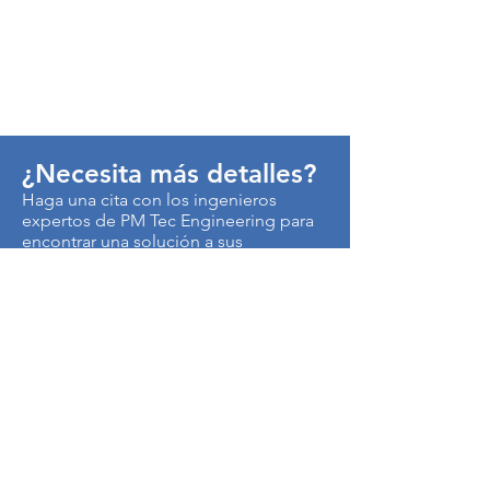
¿Necesita más detalles?
Haga una cita con los ingenieros
expertos de PM Tec Engineering para
encontrar una solución a sus
problemas de producción.
> Contáctenos
Autopista Medellín km 3.5
Centro Empresarial Metropolitano
Edificio CEN, Of. B50
Cota, Colombia
250017