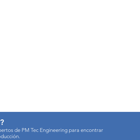
s?
xpertos de PM Tec Engineering para encontrar
oducción.