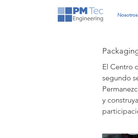
Nosotros
Packagin
El Centro d
segundo se
Permanezca
y construy
participac