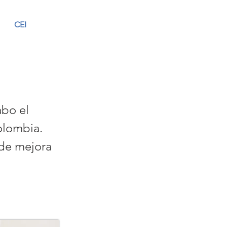
CEI
abo el
olombia.
 de mejora
a