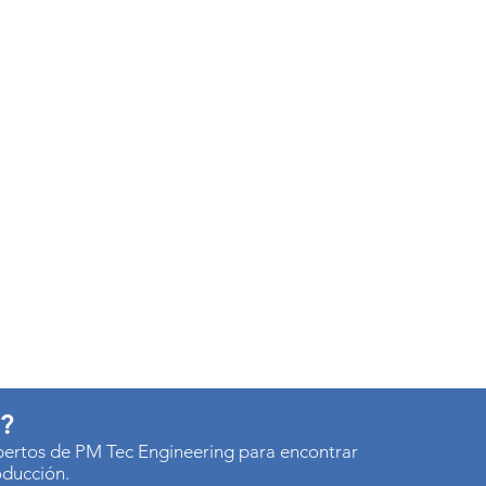
s?
xpertos de PM Tec Engineering para encontrar
oducción.