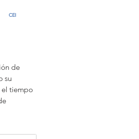
CEI
ción de
o su
 el tiempo
de