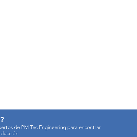
s?
xpertos de PM Tec Engineering para encontrar
oducción.