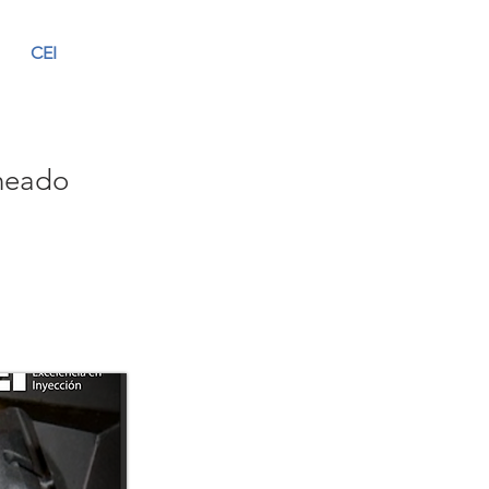
CEI
rneado