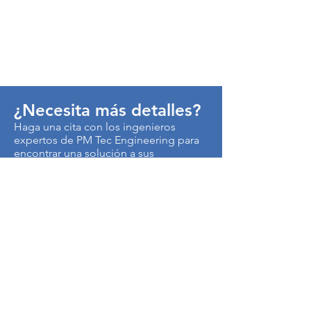
¿Necesita más detalles?
Haga una cita con los ingenieros
expertos de PM Tec Engineering para
encontrar una solución a sus
problemas de producción.
> Contáctenos
Autopista Medellín km 3.5
Centro Empresarial Metropolitano
Edificio CEN, Of. B50
Cota, Colombia
250017