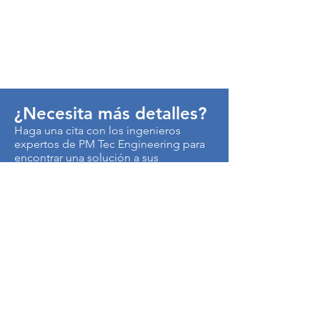
¿Necesita más detalles?
Haga una cita con los ingenieros
expertos de PM Tec Engineering para
encontrar una solución a sus
problemas de producción.
> Contáctenos
Autopista Medellín km 3.5
Centro Empresarial Metropolitano
Edificio CEN, Of. B50
Cota, Colombia
250017