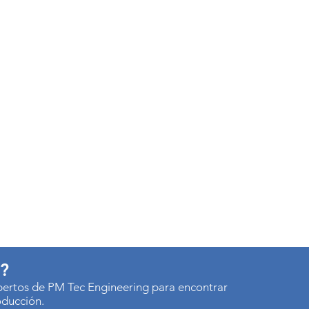
s?
xpertos de PM Tec Engineering para encontrar
oducción.