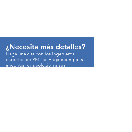
¿Necesita más detalles?
Haga una cita con los ingenieros
expertos de PM Tec Engineering para
encontrar una solución a sus
problemas de producción.
> Contáctenos
Autopista Medellín km 3.5
Centro Empresarial Metropolitano
Edificio CEN, Of. B50
Cota, Colombia
250017