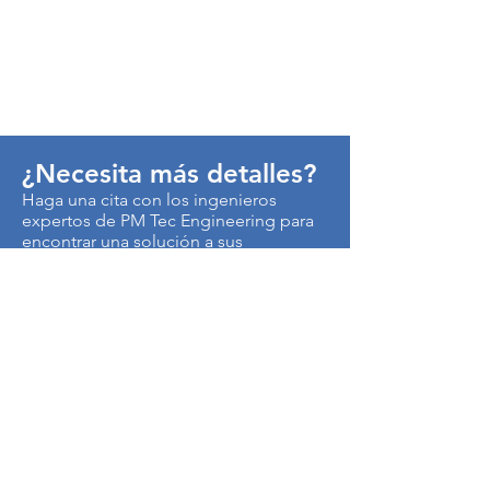
¿Necesita más detalles?
Haga una cita con los ingenieros
expertos de PM Tec Engineering para
encontrar una solución a sus
problemas de producción.
> Contáctenos
Autopista Medellín km 3.5
Centro Empresarial Metropolitano
Edificio CEN, Of. B50
Cota, Colombia
250017