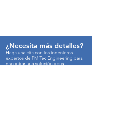
¿Necesita más detalles?
Haga una cita con los ingenieros
expertos de PM Tec Engineering para
encontrar una solución a sus
problemas de producción.
> Contáctenos
Autopista Medellín km 3.5
Centro Empresarial Metropolitano
Edificio CEN, Of. B50
Cota, Colombia
250017